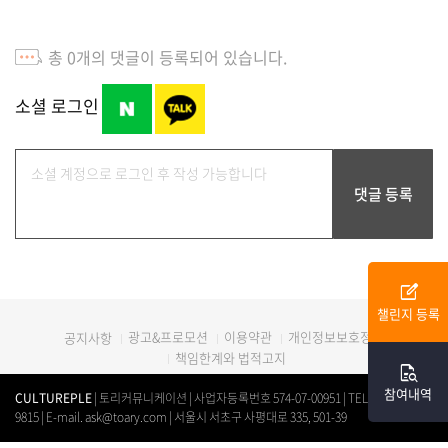
총
0
개의 댓글이 등록되어 있습니다.
소셜 로그인
edit_square
챌린지 등록
광고&프로모션
이용약관
개인정보보호정책
공지사항
책임한계와 법적고지
quick_reference_all
참여내역
CULTUREPLE
| 토리커뮤니케이션 | 사업자등록번호 574-07-00951 | TEL. 0507-1312-
9815 | E-mail. ask@toary.com | 서울시 서초구 사평대로 335, 501-39