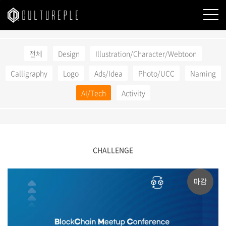
본문바로가기
전체
Design
Illustration/Character/Webtoon
Calligraphy
Logo
Ads/Idea
Photo/UCC
Naming
AI/Tech
Activity
CHALLENGE
마감