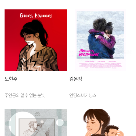
노현주
김은정
주인공의 알 수 없는 눈빛
엔딩스 비기닝스