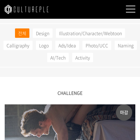
본문바로가기
전체
Design
Illustration/Character/Webtoon
Calligraphy
Logo
Ads/Idea
Photo/UCC
Naming
AI/Tech
Activity
CHALLENGE
마감