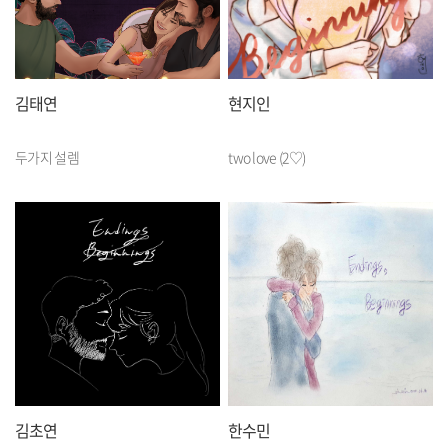
김태연
현지인
두가지 설렘
two love (2♡)
김초연
한수민