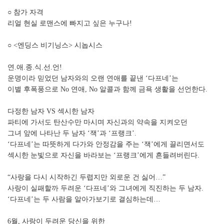
○ 참가 자격
리얼 현실 로맨스에 빠지고 싶은 누구나!
○ <엔딩스 비기닝스> 시놉시스
연.애.종.식.선.언!
운명이라 믿었던 남자와의 오랜 연애를 끝낸 ‘다프네’는
이별 후폭풍으로 No 연애, No 알콜과 함께 금욕 생활을 선언한다.
다정한 남자 VS 섹시한 남자
파티에 가서도 탄산수만 마시며 자신과의 약속을 지켜오던
그녀 앞에 나타난 두 남자 ‘잭’과 ‘프랭크’.
‘다프네’는 따뜻하게 다가와 안정감을 주는 ‘잭’에게 끌리면서도
섹시한 눈빛으로 자신을 바라보는 ‘프랭크’에게 흔들려버린다.
“사랑을 다시 시작하긴 두렵지만 외로운 건 싫어…”
사랑이 실패할까 두려운 ‘다프네’와 그녀에게 직진하는 두 남자.
‘다프네’는 두 사람을 알아가보기로 결심하는데…
6월, 사랑이 두려운 당신을 위한