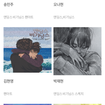
송민주
오나현
엔딩스 비기닝스 팬아트
엔딩스,비기닝스
김현영
박재현
팬아트
엔딩스 비기닝스 스케치