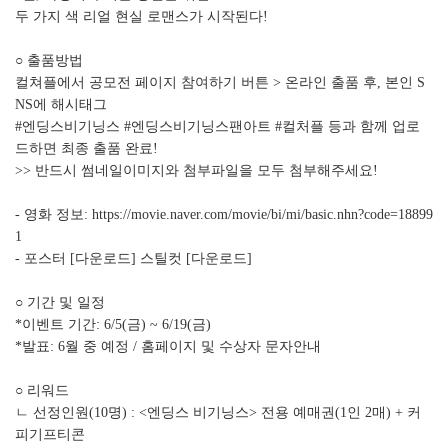
두 가지 색 리얼 현실 로맨스가 시작된다!
○ 출품방법
컬쳐플에서 공모전 페이지 참여하기 버튼 > 온라인 출품 후, 본인 S
NS에 해시태그
#엔딩스비기닝스 #엔딩스비기닝스팬아트 #컬처플 등과 함께 업로
드하면 최종 출품 완료!
>> 반드시 썸네일이미지와 첨부파일을 모두 첨부해주세요!
- 영화 정보:
https://movie.naver.com/movie/bi/mi/basic.nhn?code=18899
1
- 포스터 [
다운로드
] 스틸컷 [
다운로드
]
○ 기간 및 일정
*이벤트 기간: 6/5(금) ~ 6/19(금)
*발표: 6월 중 예정 / 홈페이지 및 수상자 문자안내
○ 리워드
ㄴ 선정인원(10명) : <엔딩스 비기닝스> 전용 예매권(1인 2매) + 커
피기프티콘