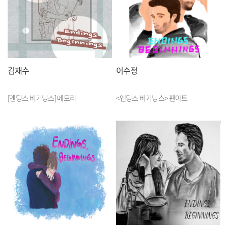
김재수
이수정
[엔딩스 비기닝스] 메모리
<엔딩스 비기닝스> 팬아트