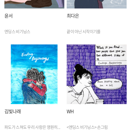
윤서
최다은
엔딩스 비기닝스
끝이 아닌 시작이기를
김빛나래
WH
파도가 스쳐도 우리 사랑은 영원히...
<엔딩스 비기닝스> 손그림