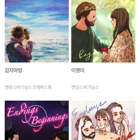
감자마망
이영미
엔딩스비기닝스 크레파스화
엔딩스 비기닝스