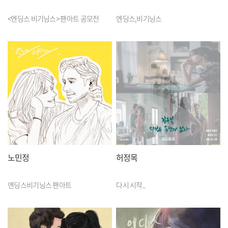
<엔딩스 비기닝스> 팬아트 공모전
엔딩스,비기닝스
노민정
허정목
엔딩스비기닝스 팬아트
다시 시작..