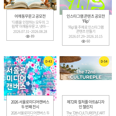
어깨동무문고 공모전
인스타그램 콘텐츠 공모전
'Flip'
'다름을 인정하는 모두의 그
림책' 어깨동무문고, 넷마블
'Flip'을 주제로 인스타그램
문화재단의 어깨동무문고 공
콘텐츠 만들기
2026.07.31~2026.08.28
모전은 장애 인식 개선 및 우
89
2026.07.29~2026.10.15
리 사회의 다양한 구성원들
60
에 대한 존중과 공존의 가치
를 전하기 위한 그림책 공모
전입니다.
D-43
D-54
2026 서울로미디어캔버스
제72회 컬처플 아트&디자
두 번째 전시
인 챌린지
2026 서울로미디어캔버스 두
The 72th CULTUREPLE ART