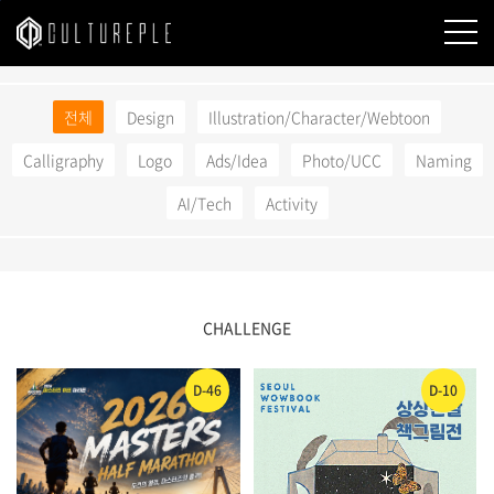
본문바로가기
전체
Design
Illustration/Character/Webtoon
Calligraphy
Logo
Ads/Idea
Photo/UCC
Naming
AI/Tech
Activity
CHALLENGE
D-46
D-10