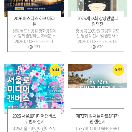
2026 마스터즈 하프 마라
2026 제12회 상상만발그
톤
림책전
상암 월드컵공원 평화광장에
총 상금 100만원 그림책 공모
서 함께 출발하는 여러분의
전, 당선작 전시 및 출판사 네
힘찬 한걸음 하나하나가 대
트워크 기회 제공
2026.07.08~2026.09.21
2026.07.08~2026.08.16
회를 빛나게 만들 겁니다.
177
620
D-44
D-55
2026 서울로미디어캔버스
제72회 컬처플 아트&디자
두 번째 전시
인 챌린지
2026 서울로미디어캔버스 두
The 72th CULTUREPLE ART