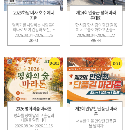
2026 하남 미사 호수 에너
제14회 안중근 평화 마라
지런
톤대회
달리기를 사랑하는 사람들이
한 사람 한 사람의 힘찬 걸음
하나로 모여 건강과 도전, 그
이 서로를 이해하고 존중하
리고 연대의 가치를 함께 나
는 평화의 길이 되기를 바랍
2026.08.04~2026.11.26
2026.08.04~2026.11.22
누는 뜻깊은 자리
니다.
61
44
D-101
D-91
2026 평화의숲 마라톤
​​​​​​​제2회 안양천 단풍길 마라
톤
평화를 향해 달리고 숲길의
내일을 달립니다
서늘한 가을 안양천 단풍길
을 달리자
2026.08.04~2026.11.15