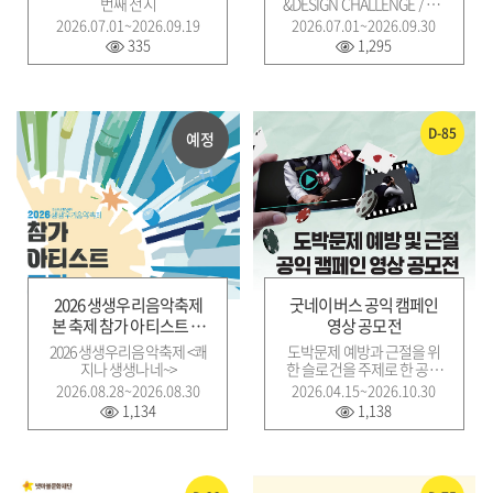
번째 전시
&DESIGN CHALLENGE / 제7
2회 컬처플 아트&디자인 챌
2026.07.01~2026.09.19
2026.07.01~2026.09.30
린지
335
1,295
D-85
예정
2026 생생우리음악축제
굿네이버스 공익 캠페인
본 축제 참가 아티스트 모
영상 공모전
집
2026 생생우리음악축제 <쾌
도박문제 예방과 근절을 위
지나 생생나네~>
한 슬로건을 주제로 한 공익
캠페인 영상 공모전
2026.08.28~2026.08.30
2026.04.15~2026.10.30
1,134
1,138