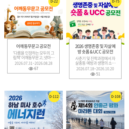
D-22
D-75
어깨동무문고 공모전
2026 생명존중 및 자살예
방 숏폼 & UCC 공모전
'다름을 인정하는 모두의 그
림책' 어깨동무문고, 넷마블
사춘기 및 진학과정에서 자
문화재단의 어깨동무문고 공
살충동 예방과 생명의 소중
2026.07.31~2026.08.28
모전은 장애 인식 개선 및 우
함을 고취시켜 건강한 학교
67
2026.07.18~2026.10.20
리 사회의 다양한 구성원들
문화 조성을 위한 캠페인 형
51
에 대한 존중과 공존의 가치
식의 영상제작
를 전하기 위한 그림책 공모
전입니다.
D-112
D-108