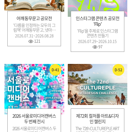
어깨동무문고 공모전
인스타그램 콘텐츠 공모전
'Flip'
'다름을 인정하는 모두의 그
림책' 어깨동무문고, 넷마블
'Flip'을 주제로 인스타그램
문화재단의 어깨동무문고 공
콘텐츠 만들기
2026.07.31~2026.08.28
모전은 장애 인식 개선 및 우
121
2026.07.29~2026.10.15
리 사회의 다양한 구성원들
97
에 대한 존중과 공존의 가치
를 전하기 위한 그림책 공모
전입니다.
D-41
D-52
2026 서울로미디어캔버스
제72회 컬처플 아트&디자
두 번째 전시
인 챌린지
2026 서울로미디어캔버스 두
The 72th CULTUREPLE ART