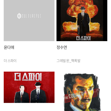
윤다애
정수연
더 스파이
그레빌 윈_핵폭발