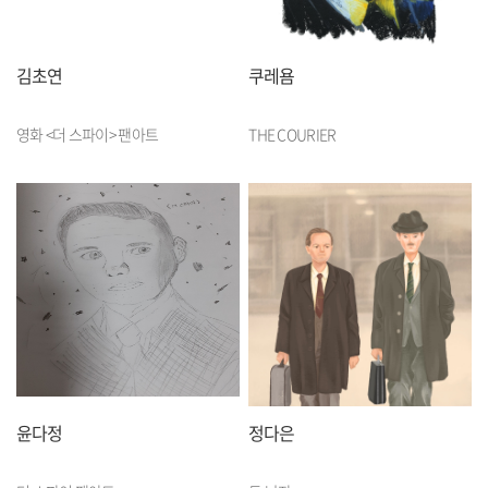
김초연
쿠레욤
영화 <더 스파이> 팬아트
THE COURIER
윤다정
정다은