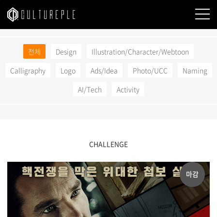
본문바로가기
전체
Design
Illustration/Character/Webtoon
Calligraphy
Logo
Ads/Idea
Photo/UCC
Naming
AI/Tech
Activity
CHALLENGE
마감