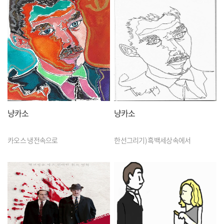
냥카소
냥카소
카오스 냉전속으로
한선그리기) 흑백세상속에서