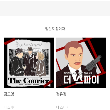
챌린지 참여자
김도영
정유경
더 스파이
더 스파이