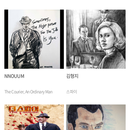
NNOUUM
김형지
The Courier, An Ordinary Man
스파이