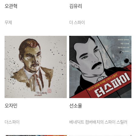
오관혁
김유리
무제
더 스파이
오자민
선소율
더스파이
베네딕트 컴버배치의 스파이 스릴러