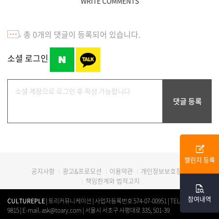
WRITE COMMENTS
총
0
개의 댓글이 등록되어 있습니다.
소셜 로그인
edit_square
챌린지 등록
광고&프로모션
이용약관
개인정보보호정책
공지사항
책임한계와 법적고지
quick_reference_all
참여내역
CULTUREPLE
| 토리커뮤니케이션 | 사업자등록번호 574-07-00951 | TEL. 0507-1312-
9815 | E-mail. ask@toary.com | 서울시 서초구 사평대로 335, 501-39