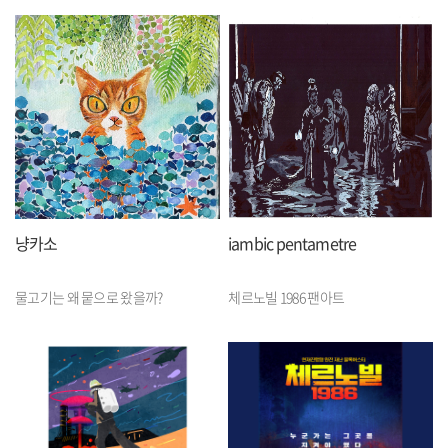
냥카소
iambic pentametre
물고기는 왜 뭍으로 왔을까?
체르노빌 1986 팬아트