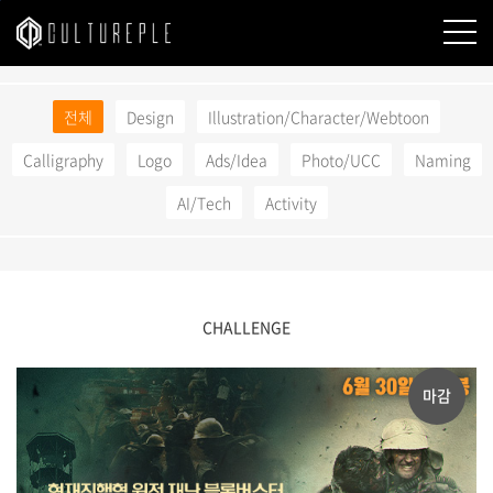
본문바로가기
전체
Design
Illustration/Character/Webtoon
Calligraphy
Logo
Ads/Idea
Photo/UCC
Naming
AI/Tech
Activity
CHALLENGE
마감