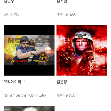
김현주
김초연
WAR N ING
체르노빌 1986
유리에이티브
김은정
Remember Chernobyl in 1986
체르노빌1986