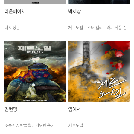
라온에이치
박제창
더 이상은...
체르노빌 포스터 캘리그라피 작품 건
김현영
임예서
소중한 사람들을 지키위한 용기!
체르노빌