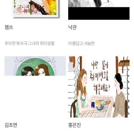
젬쓰
낙관
우아한 복수극 그녀의 취미생활
아름답고 서늘한
김초연
홍은진