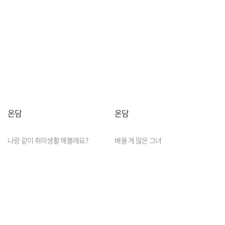
온담
온담
나랑 같이 취미생활 해볼래요?
배울 게 많은 그녀