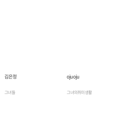
김은정
ojuoju
그녀들
그녀의취미생활