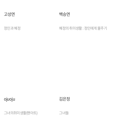
고성연
백승연
정인과 혜정
혜정의 취미생활 : 정인에게 물주기
ojuoju
김은정
그녀의취미생활(팬아트)
그녀들