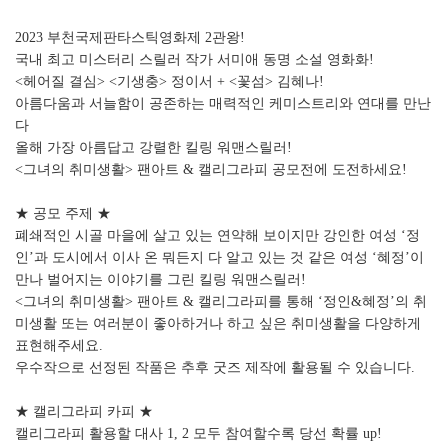
2023 부천국제판타스틱영화제 2관왕!
국내 최고 미스터리 스릴러 작가 서미애 동명 소설 영화화!
<헤어질 결심> <기생충> 정이서 + <꽃섬> 김혜나!
아름다움과 서늘함이 공존하는 매력적인 케미스트리와 연대를 만난
다
올해 가장 아름답고 강렬한 킬링 워맨스릴러!
<그녀의 취미생활> 팬아트 & 캘리그라피 공모전에 도전하세요!
★ 공모 주제 ★
폐쇄적인 시골 마을에 살고 있는 연약해 보이지만 강인한 여성 ‘정
인’과 도시에서 이사 온 뭐든지 다 알고 있는 것 같은 여성 ‘혜정’이
만나 벌어지는 이야기를 그린 킬링 워맨스릴러!
<그녀의 취미생활> 팬아트 & 캘리그라피를 통해 ‘정인&혜정’의 취
미생활 또는 여러분이 좋아하거나 하고 싶은 취미생활을 다양하게
표현해주세요.
우수작으로 선정된 작품은 추후 굿즈 제작에 활용될 수 있습니다.
★ 캘리그라피 카피 ★
캘리그라피 활용할 대사 1, 2 모두 참여할수록 당선 확률 up!