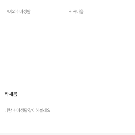
그녀의취미생활
귀곡마을
하새봄
나랑 취미생활 같이해볼래요