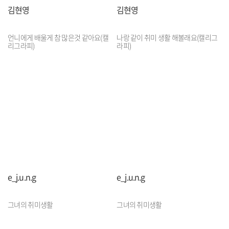
김현영
김현영
언니에게 배울게 참 많은것 같아요(캘
나랑 같이 취미 생활 해볼래요(캘리그
리그라피)
라피)
e_j.u.n.g
e_j.u.n.g
그녀의 취미생활
그녀의 취미생활