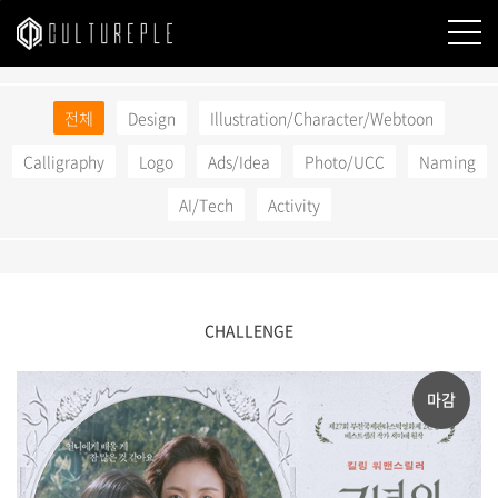
본문바로가기
전체
Design
Illustration/Character/Webtoon
Calligraphy
Logo
Ads/Idea
Photo/UCC
Naming
AI/Tech
Activity
CHALLENGE
마감