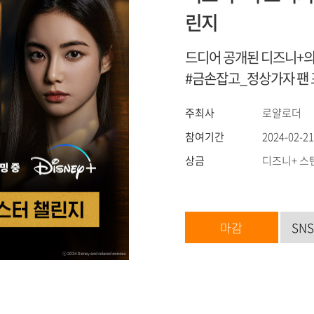
린지
드디어 공개된 디즈니+의
#금손잡고_정상가자 팬
주최사
로얄로더
참여기간
2024-02-21
상금
디즈니+ 스
마감
SN