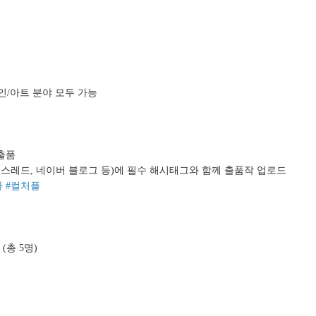
인/아트 분야 모두 가능
 출품
트위터), 스레드, 네이버 블로그 등)에 필수 해시태그와 함께 출품작 업로드
 #컬처플
(총 5명)