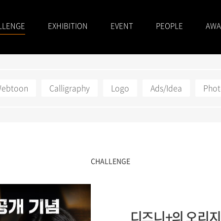
LLENGE
EXHIBITION
EVENT
PEOPLE
AWA
/Webtoon
Calligraphy
Logo
Ads/Idea
Pho
CHALLENGE
디즈니+의 오리지