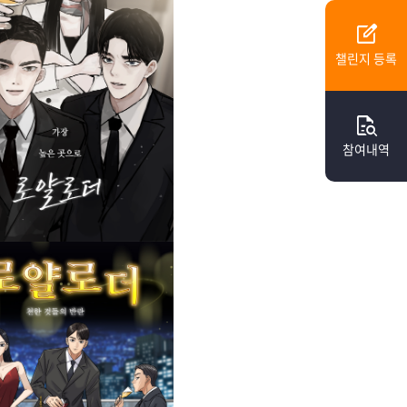
edit_square
챌린지 등록
quick_reference_all
참여내역