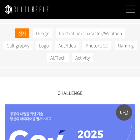
본문바로가기
전체
Design
Illustration/Character/Webtoon
Calligraphy
Logo
Ads/Idea
Photo/UCC
Naming
AI/Tech
Activity
CHALLENGE
마감