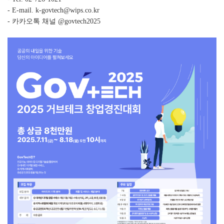
- E-mail. k-govtech@wips.co.kr
- 카카오톡 채널 @govtech2025