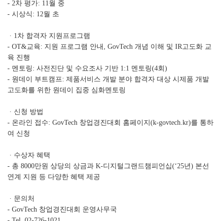
- 2차 평가: 11월 중
- 시상식: 12월 초
· 1차 합격자 지원프로그램
- OT&교육: 지원 프로그램 안내, GovTech 개념 이해 및 IR고도화 교
육 진행
- 멘토링: 사전진단 및 수요조사 기반 1:1 멘토링(4회)
- 원데이 부트캠프: 제품서비스 개발 분야 합격자 대상 시제품 개발
고도화를 위한 원데이 집중 심화멘토링
· 신청 방법
- 온라인 접수: GovTech 창업경진대회 홈페이지(k-govtech.kr)를 통하
여 신청
· 수상자 혜택
- 총 8000만원 상당의 상금과 K-디지털그랜드챔피언십(‘25년) 본선
연계 지원 등 다양한 혜택 제공
· 문의처
- GovTech 창업경진대회 운영사무국
- Tel. 02-726-1021