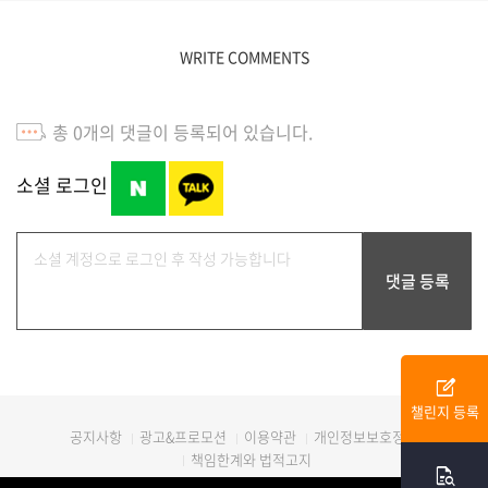
WRITE COMMENTS
총
0
개의 댓글이 등록되어 있습니다.
소셜 로그인
edit_square
챌린지 등록
광고&프로모션
이용약관
개인정보보호정책
공지사항
책임한계와 법적고지
quick_reference_all