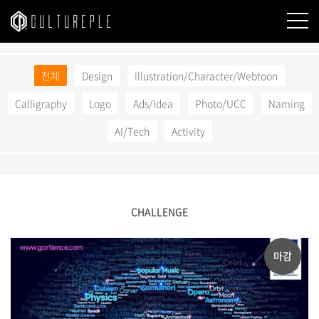
본문바로가기
전체
Design
Illustration/Character/Webtoon
Calligraphy
Logo
Ads/Idea
Photo/UCC
Naming
AI/Tech
Activity
CHALLENGE
마감