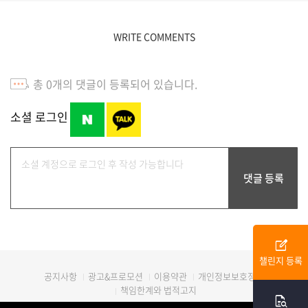
WRITE COMMENTS
총
0
개의 댓글이 등록되어 있습니다.
소셜 로그인
edit_square
챌린지 등록
광고&프로모션
이용약관
개인정보보호정책
공지사항
책임한계와 법적고지
quick_reference_all