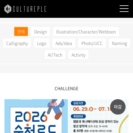
본문바로가기
전체
Design
Illustration/Character/Webtoon
Calligraphy
Logo
Ads/Idea
Photo/UCC
Naming
AI/Tech
Activity
CHALLENGE
마감