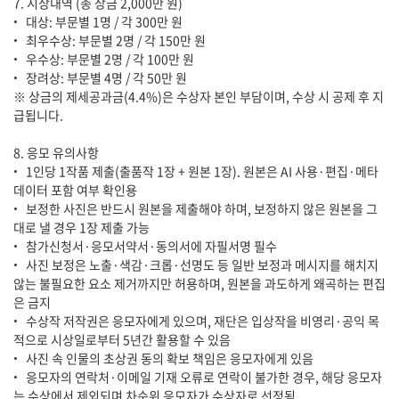
7. 시상내역 (총 상금 2,000만 원)
• 대상: 부문별 1명 / 각 300만 원
• 최우수상: 부문별 2명 / 각 150만 원
• 우수상: 부문별 2명 / 각 100만 원
• 장려상: 부문별 4명 / 각 50만 원
※ 상금의 제세공과금(4.4%)은 수상자 본인 부담이며, 수상 시 공제 후 지
급됩니다.
8. 응모 유의사항
• 1인당 1작품 제출(출품작 1장 + 원본 1장). 원본은 AI 사용·편집·메타
데이터 포함 여부 확인용
• 보정한 사진은 반드시 원본을 제출해야 하며, 보정하지 않은 원본을 그
대로 낼 경우 1장 제출 가능
• 참가신청서·응모서약서·동의서에 자필서명 필수
• 사진 보정은 노출·색감·크롭·선명도 등 일반 보정과 메시지를 해치지
않는 불필요한 요소 제거까지만 허용하며, 원본을 과도하게 왜곡하는 편집
은 금지
• 수상작 저작권은 응모자에게 있으며, 재단은 입상작을 비영리·공익 목
적으로 시상일로부터 5년간 활용할 수 있음
• 사진 속 인물의 초상권 동의 확보 책임은 응모자에게 있음
• 응모자의 연락처·이메일 기재 오류로 연락이 불가한 경우, 해당 응모자
는 수상에서 제외되며 차순위 응모자가 수상자로 선정됨