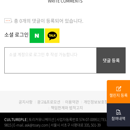
WRITE COMMENTS
총
0
개의 댓글이 등록되어 있습니다.
소셜 로그인
edit_square
챌린지 등록
광고&프로모션
이용약관
개인정보보호정책
공지사항
책임한계와 법적고지
quick_reference_all
참여내역
CULTUREPLE
| 토리커뮤니케이션 | 사업자등록번호 574-07-00951 | TEL. 0507-1312-
9815 | E-mail. ask@toary.com | 서울시 서초구 사평대로 335, 501-39