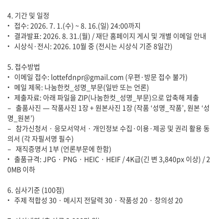
4. 기간 및 일정
• 접수: 2026. 7. 1.(수) ~ 8. 16.(일) 24:00까지
• 결과발표: 2026. 8. 31.(월) / 재단 홈페이지 게시 및 개별 이메일 안내
• 시상식·전시: 2026. 10월 중 (전시는 시상식 기준 8일간)
5. 접수방법
• 이메일 접수: lottefdnpr@gmail.com (우편·방문 접수 불가)
• 메일 제목: 나눔한컷_성명_부문(일반 또는 언론)
• 제출자료: 아래 파일을 ZIP(나눔한컷_성명_부문)으로 압축해 제출
– 출품사진 — 작품사진 1장 + 원본사진 1장 (작품 ‘성명_작품’, 원본 ‘성
명_원본’)
– 참가신청서 · 응모서약서 · 개인정보 수집·이용·제공 및 권리 활용 동
의서 (각 자필서명 필수)
– 재직증명서 1부 (언론부문에 한함)
• 출품규격: JPG · PNG · HEIC · HEIF / 4K급(긴 변 3,840px 이상) / 2
0MB 이하
6. 심사기준 (100점)
• 주제 적합성 30 · 메시지 전달력 30 · 작품성 20 · 창의성 20