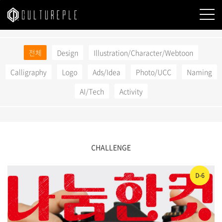
본문바로가기
전체
Design
Illustration/Character/Webtoon
Calligraphy
Logo
Ads/Idea
Photo/UCC
Naming
AI/Tech
Activity
CHALLENGE
D-6