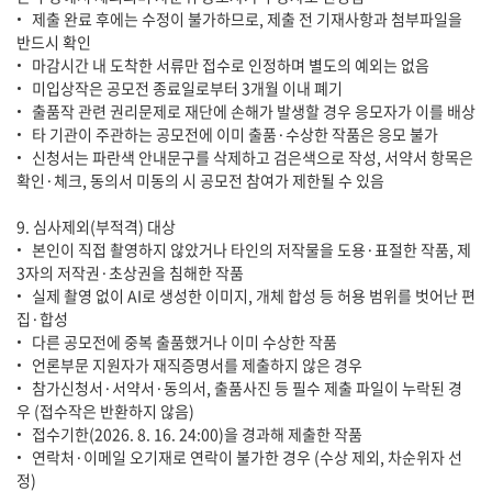
• 제출 완료 후에는 수정이 불가하므로, 제출 전 기재사항과 첨부파일을
반드시 확인
• 마감시간 내 도착한 서류만 접수로 인정하며 별도의 예외는 없음
• 미입상작은 공모전 종료일로부터 3개월 이내 폐기
• 출품작 관련 권리문제로 재단에 손해가 발생할 경우 응모자가 이를 배상
• 타 기관이 주관하는 공모전에 이미 출품·수상한 작품은 응모 불가
• 신청서는 파란색 안내문구를 삭제하고 검은색으로 작성, 서약서 항목은
확인·체크, 동의서 미동의 시 공모전 참여가 제한될 수 있음
9. 심사제외(부적격) 대상
• 본인이 직접 촬영하지 않았거나 타인의 저작물을 도용·표절한 작품, 제
3자의 저작권·초상권을 침해한 작품
• 실제 촬영 없이 AI로 생성한 이미지, 개체 합성 등 허용 범위를 벗어난 편
집·합성
• 다른 공모전에 중복 출품했거나 이미 수상한 작품
• 언론부문 지원자가 재직증명서를 제출하지 않은 경우
• 참가신청서·서약서·동의서, 출품사진 등 필수 제출 파일이 누락된 경
우 (접수작은 반환하지 않음)
• 접수기한(2026. 8. 16. 24:00)을 경과해 제출한 작품
• 연락처·이메일 오기재로 연락이 불가한 경우 (수상 제외, 차순위자 선
정)