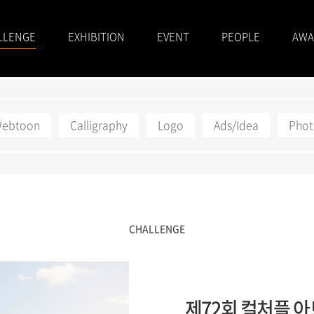
LLENGE
EXHIBITION
EVENT
PEOPLE
AWA
/Webtoon
Calligraphy
Logo
Ads/Idea
Pho
CHALLENGE
제72회 컬처플 