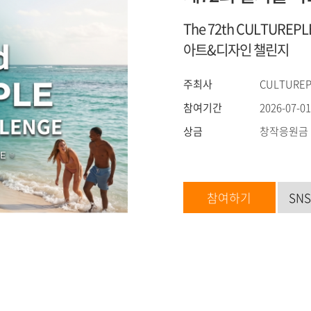
The 72th CULTUREP
아트&디자인 챌린지
주최사
CULTUREP
참여기간
2026-07-01
상금
창작응원금 
참여하기
SN