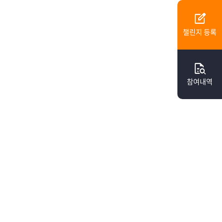
edit_square
챌린지 등록
quick_reference_all
참여내역