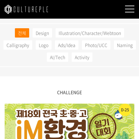
본문바로가기
전체
Design
Illustration/Character/Webtoon
Calligraphy
Logo
Ads/Idea
Photo/UCC
Naming
AI/Tech
Activity
CHALLENGE
D-25