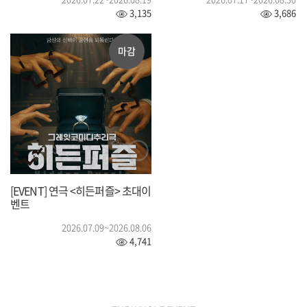
3,135
3,686
마감
[EVENT] 연극 <히든퍼즐> 초대이
벤트
2026.07.09~2026.08.06
4,741