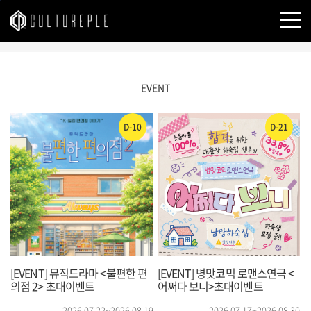
본문바로가기
EVENT
D-10
D-21
[EVENT] 뮤직드라마 <불편한 편
[EVENT] 병맛코믹 로맨스연극 <
의점 2> 초대이벤트
어쩌다 보니>초대이벤트
2026.07.22~2026.08.19
2026.07.17~2026.08.30