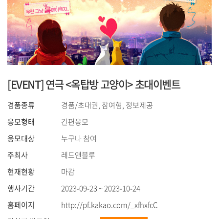
[EVENT] 연극 <옥탑방 고양이> 초대이벤트
경품종류
경품/초대권, 참여형, 정보제공
응모형태
간편응모
응모대상
누구나 참여
주최사
레드앤블루
현재현황
마감
행사기간
2023-09-23 ~ 2023-10-24
홈페이지
http://pf.kakao.com/_xfhxfcC