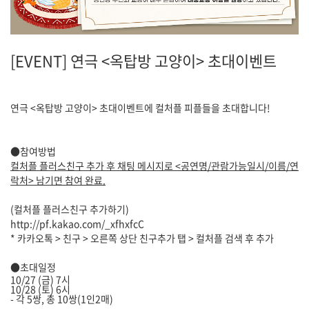
[EVENT] 연극 <옥탑방 고양이> 초대이벤트
연극 <옥탑방 고양이> 초대이벤트에 컬처플 피플들을 초대합니다!
●참여방법
컬처플 플러스친구 추가 후 채팅 메시지로 <공연명/관람가능일시/이름/연
락처> 남기면 참여 완료.
(컬처플 플러스친구 추가하기)
http://pf.kakao.com/_xfhxfcC
* 카카오톡 > 친구 > 오른쪽 상단 친구추가 탭 > 컬처플 검색 후 추가
●초대일정
10/27 (금) 7시
10/28 (토) 6시
- 각 5쌍, 총 10쌍(1인2매)