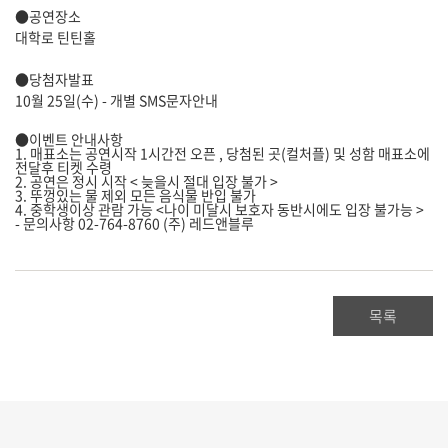
●공연장소
대학로 틴틴홀
●당첨자발표
10월 25일(수) - 개별 SMS문자안내
●이벤트 안내사항
1. 매표소는 공연시작 1시간전 오픈 , 당첨된 곳(컬처플) 및 성함 매표소에
전달후 티켓 수령
2. 공연은 정시 시작 < 늦을시 절대 입장 불가 >
3. 뚜껑있는 물 제외 모든 음식물 반입 불가
4. 중학생이상 관람 가능 <나이 미달시 보호자 동반시에도 입장 불가능 >
- 문의사항 02-764-8760 (주) 레드앤블루
목록