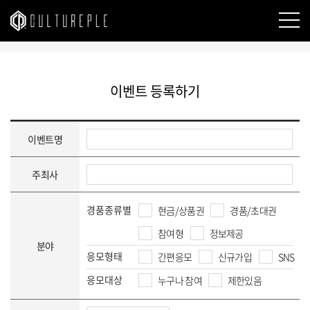
본문바로가기
이벤트 등록하기
이벤트명
주최사
경품종류별
현금/상품권
경품/초대권
참여형
정보제공
분야
응모형태
간편응모
신규가입
SNS
응모대상
누구나 참여
제한있음