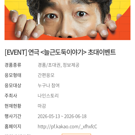
[EVENT] 연극 <늘근도둑이야기> 초대이벤트
경품종류
경품/초대권, 정보제공
응모형태
간편응모
응모대상
누구나 참여
주최사
나인스토리
현재현황
마감
행사기간
2026-05-13 ~ 2026-06-18
홈페이지
http://pf.kakao.com/_xfhxfcC