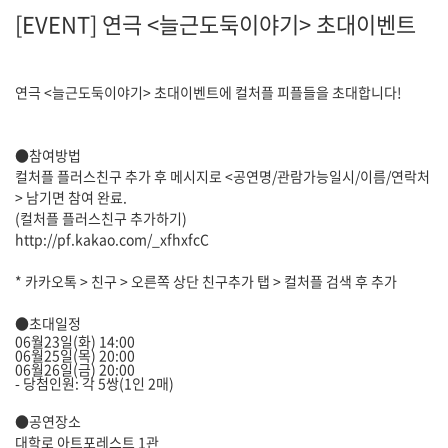
[EVENT] 연극 <늘근도둑이야기> 초대이벤트
연극 <늘근도둑이야기> 초대이벤트
에 컬처플 피플들을 초대합니다!
●참여방법
컬처플 플러스친구 추가 후 메시지로 <공연명/관람가능일시/이름/연락처
> 남기면 참여 완료.
(컬처플 플러스친구 추가하기)
http://pf.kakao.com/_xfhxfcC
* 카카오톡 > 친구 > 오른쪽 상단 친구추가 탭 > 컬처플 검색 후 추가
●초대일정
06월23일(화) 14:00
06월25일(목) 20:00
06월26일(금) 20:00
- 당첨인원: 각 5쌍(1인 2매)
●공연장소
대학로 아트포레스트 1관