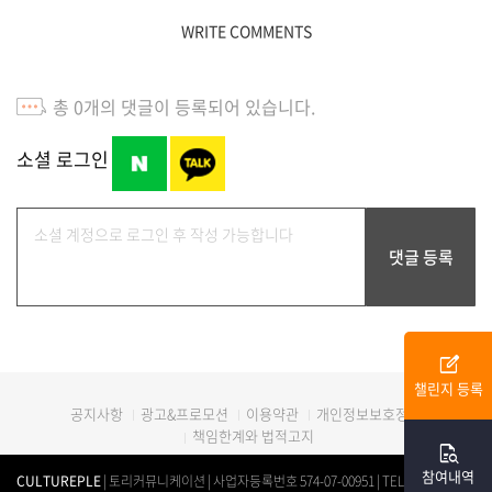
WRITE COMMENTS
총
0
개의 댓글이 등록되어 있습니다.
소셜 로그인
edit_square
챌린지 등록
광고&프로모션
이용약관
개인정보보호정책
공지사항
책임한계와 법적고지
quick_reference_all
참여내역
CULTUREPLE
| 토리커뮤니케이션 | 사업자등록번호 574-07-00951 | TEL. 0507-1312-