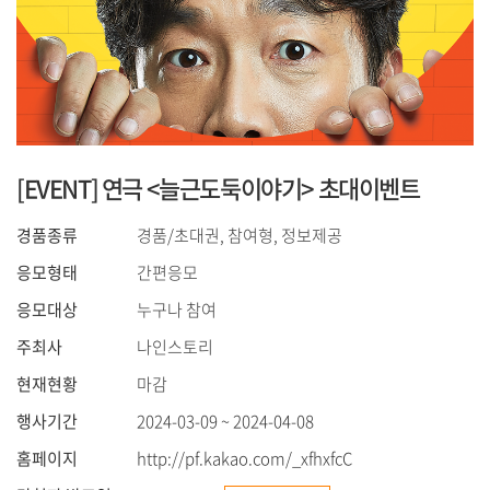
[EVENT] 연극 <늘근도둑이야기> 초대이벤트
경품종류
경품/초대권, 참여형, 정보제공
응모형태
간편응모
응모대상
누구나 참여
주최사
나인스토리
현재현황
마감
행사기간
2024-03-09 ~ 2024-04-08
홈페이지
http://pf.kakao.com/_xfhxfcC