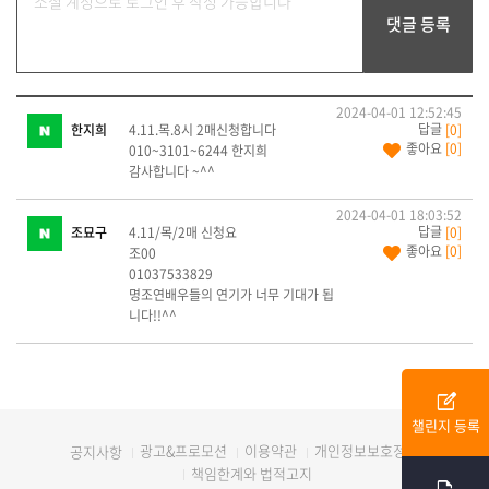
2024-04-01 12:52:45
한지희
4.11.목.8시 2매신청합니다
[0]
좋아요
[0]
010~3101~6244 한지희
감사합니다 ~^^
2024-04-01 18:03:52
조묘구
4.11/목/2매 신청요
[0]
좋아요
[0]
조00
01037533829
명조연배우들의 연기가 너무 기대가 됩
니다!!^^
edit_square
챌린지 등록
광고&프로모션
이용약관
개인정보보호정책
공지사항
책임한계와 법적고지