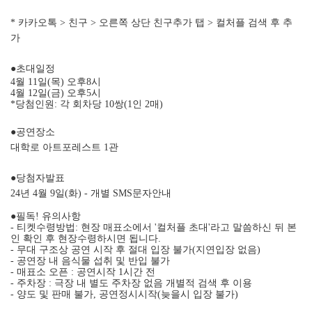
* 카카오톡 > 친구 > 오른쪽 상단 친구추가 탭 > 컬처플 검색 후 추
가
●초대일정
4월 11일(목) 오후8시
4월 12일(금) 오후5시
*당첨인원: 각 회차당 10쌍(1인 2매)
●공연장소
대학로 아트포레스트 1관
●당첨자발표
24년 4월 9일(화) - 개별 SMS문자안내
●필독! 유의사항
- 티켓수령방법: 현장 매표소에서 '컬처플 초대'라고 말씀하신 뒤 본
인 확인 후 현장수령하시면 됩니다.
- 무대 구조상 공연 시작 후 절대 입장 불가(지연입장 없음)
- 공연장 내 음식물 섭취 및 반입 불가
- 매표소 오픈 : 공연시작 1시간 전
- 주차장 : 극장 내 별도 주차장 없음 개별적 검색 후 이용
- 양도 및 판매 불가, 공연정시시작(늦을시 입장 불가)