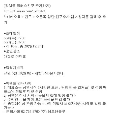
(컬처플 플러스친구 추가하기)
http://pf.kakao.com/_xfhxfcC
* 카카오톡 > 친구 > 오른쪽 상단 친구추가 탭 > 컬처플 검색 후 추
가
●초대일정
6/20(목) 15:00
6/21(금) 16:00
- 각 10쌍, 총 20쌍(1인2매)
●공연장소
대학로 틴틴홀
●당첨자발표
24년 6월 18일(화) - 개별 SMS문자안내
●이벤트 안내사항
1. 매표소는 공연시작 1시간전 오픈 , 당첨된 곳(컬처플) 및 성함 매
표소에 전달후 티켓 수령
2. 공연은 정시 시작 < 늦을시 절대 입장 불가 >
3. 뚜껑있는 물 제외 모든 음식물 반입 불가
4. 중학생이상 관람 가능 <나이 미달시 보호자 동반시에도 입장 불
가능 >
- 문의사항 02-764-8760 (주) 레드앤블루