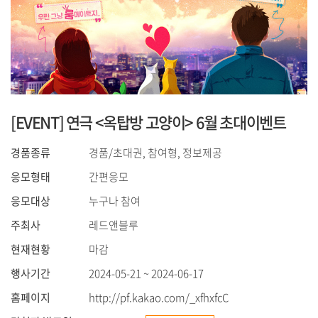
[EVENT] 연극 <옥탑방 고양이> 6월 초대이벤트
경품종류
경품/초대권, 참여형, 정보제공
응모형태
간편응모
응모대상
누구나 참여
주최사
레드앤블루
현재현황
마감
행사기간
2024-05-21 ~ 2024-06-17
홈페이지
http://pf.kakao.com/_xfhxfcC