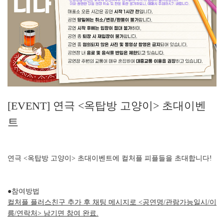
[EVENT] 연극 <옥탑방 고양이> 초대이벤
트
연극 <옥탑방 고양이> 초대이벤트에 컬처플 피플들을 초대합니다!
●참여방법
컬처플 플러스친구 추가 후 채팅 메시지로 <공연명/관람가능일시/이
름/연락처> 남기면 참여 완료.