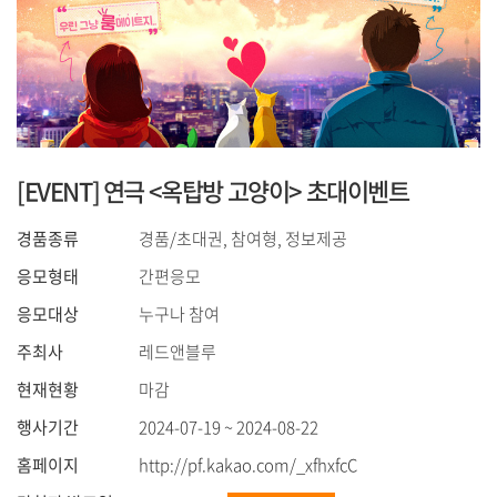
[EVENT] 연극 <옥탑방 고양이> 초대이벤트
경품종류
경품/초대권, 참여형, 정보제공
응모형태
간편응모
응모대상
누구나 참여
주최사
레드앤블루
현재현황
마감
행사기간
2024-07-19 ~ 2024-08-22
홈페이지
http://pf.kakao.com/_xfhxfcC