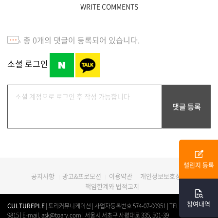
WRITE COMMENTS
총
0
개의 댓글이 등록되어 있습니다.
소셜 로그인
edit_square
챌린지 등록
광고&프로모션
이용약관
개인정보보호정책
공지사항
책임한계와 법적고지
quick_reference_all
참여내역
CULTUREPLE
| 토리커뮤니케이션 | 사업자등록번호 574-07-00951 | TEL. 0507-1312-
9815 | E-mail. ask@toary.com | 서울시 서초구 사평대로 335, 501-39