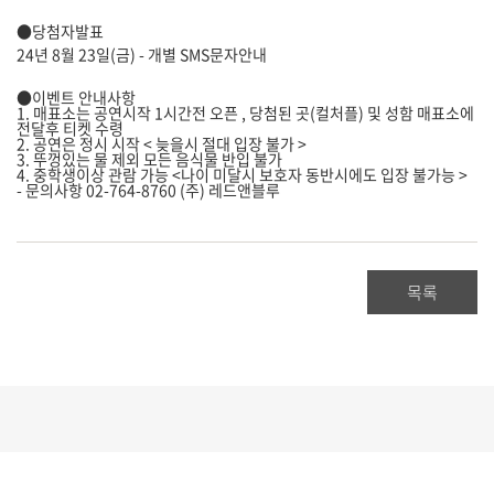
●당첨자발표
24년 8월 23일(금) - 개별 SMS문자안내
●이벤트 안내사항
1. 매표소는 공연시작 1시간전 오픈 , 당첨된 곳(컬처플) 및 성함 매표소에
전달후 티켓 수령
2. 공연은 정시 시작 < 늦을시 절대 입장 불가 >
3. 뚜껑있는 물 제외 모든 음식물 반입 불가
4. 중학생이상 관람 가능 <나이 미달시 보호자 동반시에도 입장 불가능 >
- 문의사항 02-764-8760 (주) 레드앤블루
목록