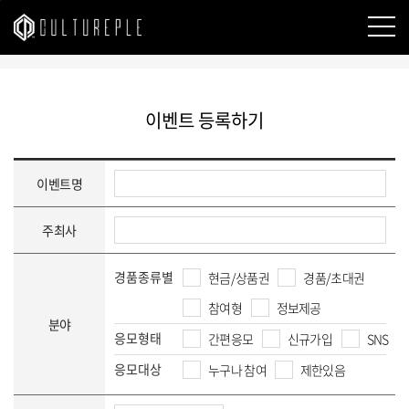
본문바로가기
이벤트 등록하기
이벤트명
주최사
경품종류별
현금/상품권
경품/초대권
참여형
정보제공
분야
응모형태
간편응모
신규가입
SNS
응모대상
누구나 참여
제한있음