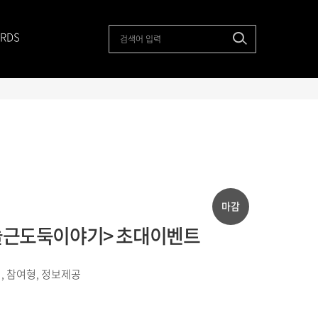
RDS
마감
 <늘근도둑이야기> 초대이벤트
, 참여형, 정보제공