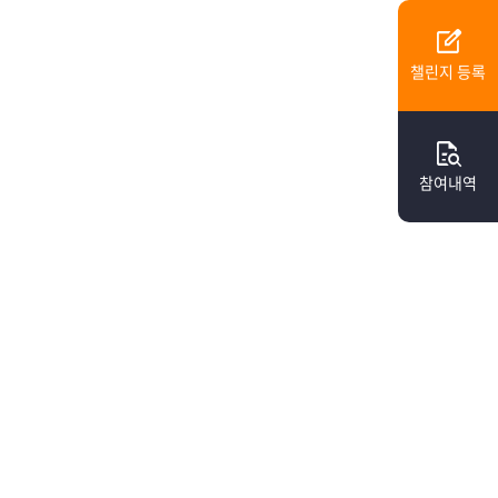
edit_square
챌린지 등록
quick_reference_all
참여내역