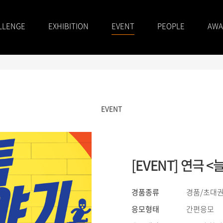
LLENGE
EXHIBITION
EVENT
PEOPLE
AWA
EVENT
[EVENT] 연극
경품종류
경품/초대권
응모형태
간편응모