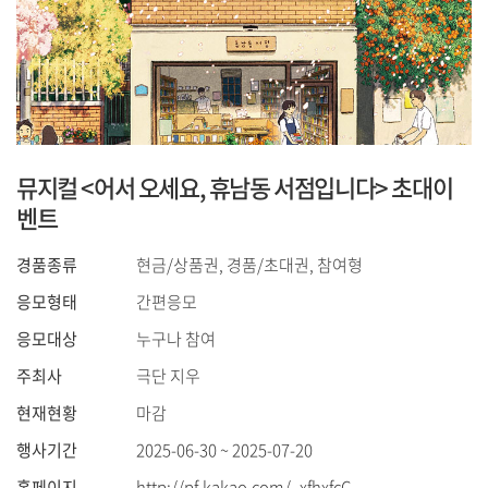
뮤지컬 <어서 오세요, 휴남동 서점입니다> 초대이
벤트
경품종류
현금/상품권, 경품/초대권, 참여형
응모형태
간편응모
응모대상
누구나 참여
주최사
극단 지우
현재현황
마감
행사기간
2025-06-30 ~ 2025-07-20
홈페이지
http://pf.kakao.com/_xfhxfcC