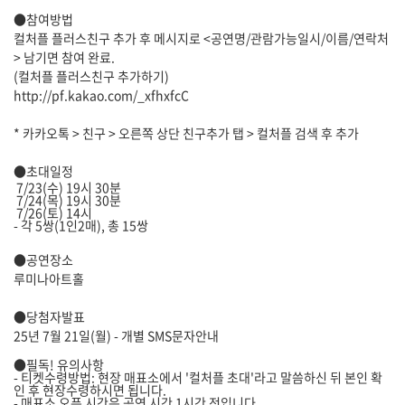
●참여방법
컬처플 플러스친구 추가 후 메시지로 <공연명/관람가능일시/이름/연락처
> 남기면 참여 완료.
(컬처플 플러스친구 추가하기)
http://pf.kakao.com/_xfhxfcC
* 카카오톡 > 친구 > 오른쪽 상단 친구추가 탭 > 컬처플 검색 후 추가
●초대일정
7/23(수) 19시 30분
7/24(목) 19시 30분
7/26(토) 14시
- 각 5쌍(1인2매), 총 15쌍
●공연장소
루미나아트홀
●당첨자발표
25년 7월 21일(월) - 개별 SMS문자안내
●필독! 유의사항
- 티켓수령방법: 현장 매표소에서 '컬처플 초대'라고 말씀하신 뒤 본인 확
인 후 현장수령하시면 됩니다.
- 매표소 오픈 시간은 공연 시간 1시간 전입니다.