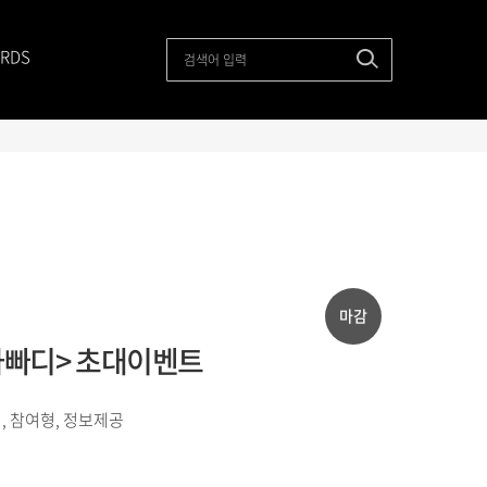
RDS
마감
 <사빠디> 초대이벤트
, 참여형, 정보제공