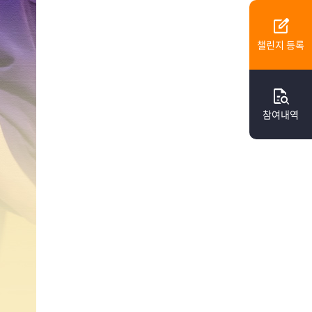
edit_square
챌린지 등록
quick_reference_all
참여내역