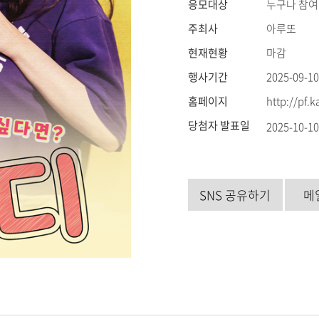
응모대상
누구나 참여
주최사
아루또
현재현황
마감
행사기간
2025-09-10
홈페이지
http://pf.
당첨자 발표일
2025-10-1
SNS 공유하기
메