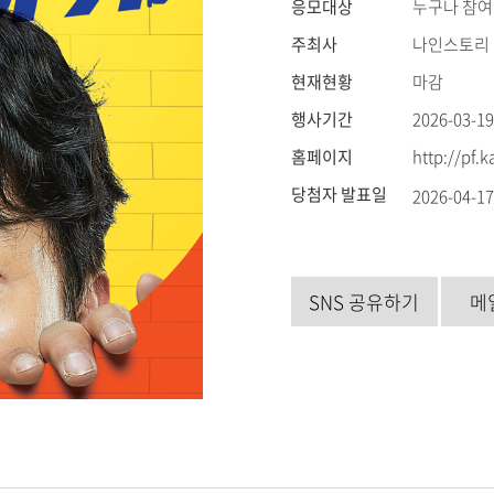
응모대상
누구나 참여
주최사
나인스토리
현재현황
마감
행사기간
2026-03-19
홈페이지
http://pf.
당첨자 발표일
2026-04-1
SNS 공유하기
메