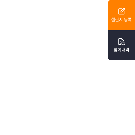
edit_square
챌린지 등록
quick_reference_all
참여내역