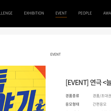
LLENGE
EXHIBITION
EVENT
PEOPLE
AWA
EVENT
[EVENT] 연극
경품종류
경품/초대권
응모형태
간편응모