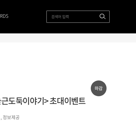
RDS
마감
 <늘근도둑이야기> 초대이벤트
, 정보제공