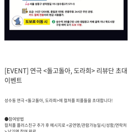
[EVENT] 연극 <돌고돌아, 도라희> 리뷰단 초대
이벤트
성수동 연극 <돌고돌아, 도라희>
에 컬처플 피플들을 초대합니다!
●참여방법
컬처플 플러스친구 추가 후 메시지로 <공연명/관람가능일시/성함/연락처
> 남기면 참여 완료.