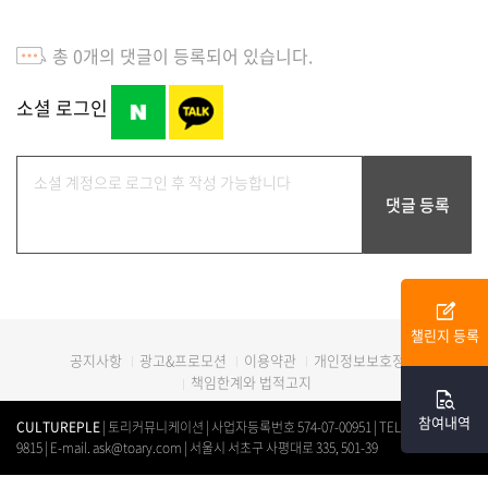
총
0
개의 댓글이 등록되어 있습니다.
소셜 로그인
edit_square
챌린지 등록
광고&프로모션
이용약관
개인정보보호정책
공지사항
책임한계와 법적고지
quick_reference_all
참여내역
CULTUREPLE
| 토리커뮤니케이션 | 사업자등록번호 574-07-00951 | TEL. 0507-1312-
9815 | E-mail. ask@toary.com | 서울시 서초구 사평대로 335, 501-39