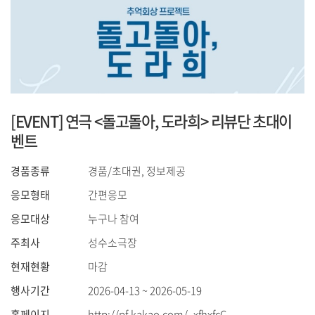
[EVENT] 연극 <돌고돌아, 도라희> 리뷰단 초대이
벤트
경품종류
경품/초대권, 정보제공
응모형태
간편응모
응모대상
누구나 참여
주최사
성수소극장
현재현황
마감
행사기간
2026-04-13 ~ 2026-05-19
홈페이지
http://pf.kakao.com/_xfhxfcC