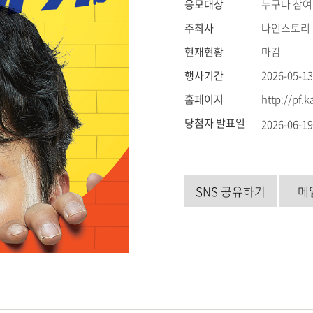
응모대상
누구나 참여
주최사
나인스토리
현재현황
마감
행사기간
2026-05-13
홈페이지
http://pf.
당첨자 발표일
2026-06-1
SNS 공유하기
메