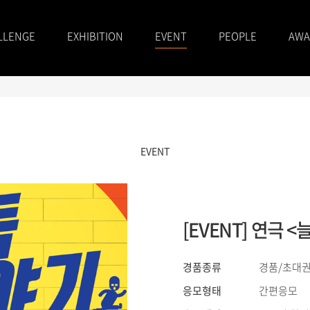
LLENGE
EXHIBITION
EVENT
PEOPLE
AWA
EVENT
[EVENT] 연극
경품종류
경품/초대권
응모형태
간편응모