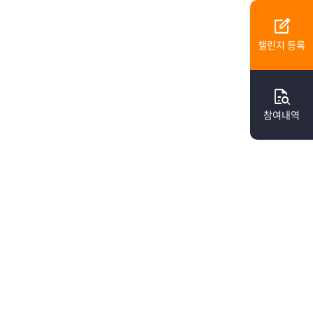
edit_square
챌린지 등록
quick_reference_all
참여내역