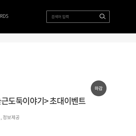
RDS
마감
 <늘근도둑이야기> 초대이벤트
, 정보제공