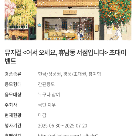
뮤지컬 <어서 오세요, 휴남동 서점입니다> 초대이
벤트
경품종류
현금/상품권, 경품/초대권, 참여형
응모형태
간편응모
응모대상
누구나 참여
주최사
극단 지우
현재현황
마감
행사기간
2025-06-30 ~ 2025-07-20
홈페이지
http://pf.kakao.com/_xfhxfcC