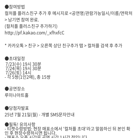
●참여방법
컬처플 플러스친구 추가 후 메시지로 <공연명/관람가능일시/이름/연락처
> 남기면 참여 완료.
(컬처플 플러스친구 추가하기)
http://pf.kakao.com/_xfhxfcC
* 카카오톡 > 친구 > 오른쪽 상단 친구추가 탭 > 컬처플 검색 후 추가
●초대일정
7/23(수) 19시 30분
7/24(목) 19시 30분
7/26(토) 14시
- 각 5쌍(1인2매), 총 15쌍
●공연장소
루미나아트홀
●당첨자발표
25년 7월 21일(월) - 개별 SMS문자안내
●필독! 유의사항
- 티켓수령방법: 현장 매표소에서 '컬처플 초대'라고 말씀하신 뒤 본인 확
인 후 현장수령하시면 됩니다.
- 매표소 오픈 시간은 공연 시간 1시간 전입니다.