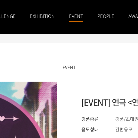
LLENGE
EXHIBITION
EVENT
PEOPLE
AWA
EVENT
[EVENT] 연극
경품종류
경품/초대권
응모형태
간편응모