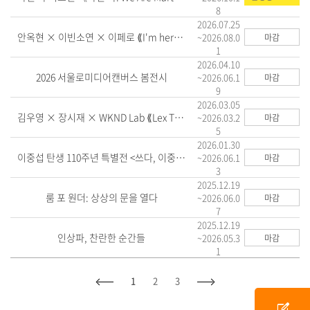
8
2026.07.25
안옥현 × 이빈소연 × 이페로 ⟪I'm here, the room next door⟫
~2026.08.0
마감
1
2026.04.10
2026 서울로미디어캔버스 봄전시
~2026.06.1
마감
9
2026.03.05
김우영 × 장시재 × WKND Lab ⟪Lex Talionis⟫
~2026.03.2
마감
5
2026.01.30
이중섭 탄생 110주년 특별전 <쓰다, 이중섭>
~2026.06.1
마감
3
2025.12.19
룸 포 원더: 상상의 문을 열다
~2026.06.0
마감
7
2025.12.19
인상파, 찬란한 순간들
~2026.05.3
마감
1
1
2
3
edit_square