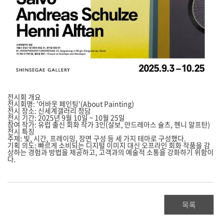
전시회 개요
전시회명:
'어바웃 페인팅'(About Painting)
전시 장소:
신세계갤러리 청담
전시 기간:
2025년 9월 10일 ~ 10월 25일
참여 작가:
유럽 출신 회화 작가 3인(살보, 안드레아스 슐츠, 헨니 알프탄)
전시 특징
주제:
빛, 시간, 프레이밍, 장면 구성 등 세 가지 테마로 구성했다.
기획 의도:
빠르게 소비되는 디지털 이미지 대신 오프라인 회화 작품을 감
상하는 경험과 방법을 제공하고, 고객과의 예술적 소통을 강화하기 위함이
다.
목록