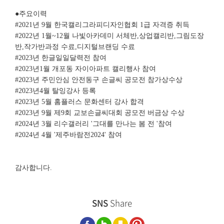
●주요이력
#2021년 9월 한국캘리그라피디자인협회 1급 자격증 취득
#2022년 1월~12월 나빛아카데미 서체반,상업캘리반,그림도장
반,작가반과정 수료,디지털브랜딩 수료
#2023년 한글일일달력전 참여
#2023년1월 개포동 자이아파트 캘리행사 참여
#2023년 주민안심 안전동구 손글씨 공모전 참가상수상
#2023년4월 탈잉강사 등록
#2023년 5월 홈플러스 문화센터 강사 합격
#2023년 9월 제9회 교보손글씨대회 공모전 버금상 수상
#2024년 3월 리수갤러리 '그대를 만나는 봄 전 '참여
#2024년 4월 '제주바람전2024' 참여
감사합니다.
SNS
Share