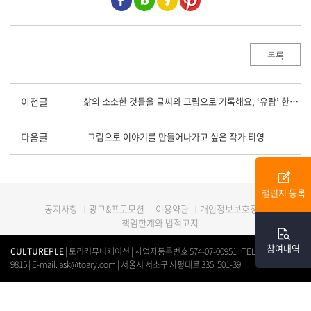
목록
이전글
삶의 소소한 것들을 글씨와 그림으로 기록해요, ‘유람’ 한유현
다음글
그림으로 이야기를 만들어나가고 싶은 작가 티영
edit_square
챌린지 등록
광고&프로모션
이용약관
개인정보보호정책
공지사항
책임한계와 법적고지
quick_reference_all
참여내역
CULTUREPLE
| 토리커뮤니케이션 | 사업자등록번호 574-07-00951 | TEL. 0507-1312-
9815 | E-mail. ask@toary.com | 서울시 서초구 사평대로 335, 501-39