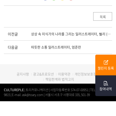
목록
이전글
상상 속 미식가의 나라를 그리는 일러스트레이터, 쩰리 (이소연)
다음글
따듯한 소통 일러스트레이터, 엄준란
edit_square
챌린지 등록
광고&프로모션
이용약관
개인정보보호정책
공지사항
책임한계와 법적고지
quick_reference_all
참여내역
CULTUREPLE
| 토리커뮤니케이션 | 사업자등록번호 574-07-00951 | TEL. 0507-1312-
9815 | E-mail. ask@toary.com | 서울시 서초구 사평대로 335, 501-39