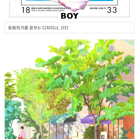
동화작가를 꿈꾸는 디자이너, 신딘