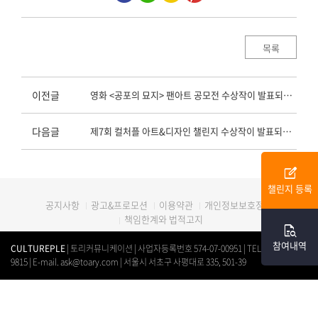
목록
이전글
영화 <공포의 묘지> 팬아트 공모전 수상작이 발표되었습니다.
다음글
제7회 컬처플 아트&디자인 챌린지 수상작이 발표되었습니다.
edit_square
챌린지 등록
광고&프로모션
이용약관
개인정보보호정책
공지사항
책임한계와 법적고지
quick_reference_all
참여내역
CULTUREPLE
| 토리커뮤니케이션 | 사업자등록번호 574-07-00951 | TEL. 0507-1312-
9815 | E-mail. ask@toary.com | 서울시 서초구 사평대로 335, 501-39