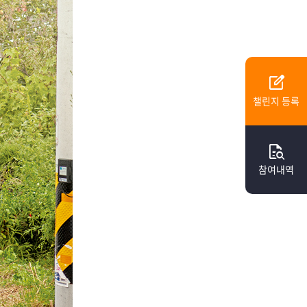
edit_square
챌린지 등록
quick_reference_all
참여내역