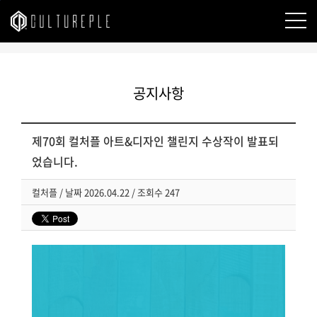
본문바로가기
공지사항
제70회 컬처플 아트&디자인 챌린지 수상작이 발표되
었습니다.
컬처플
/
날짜
2026.04.22 /
조회수
247