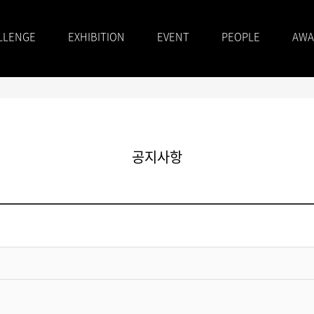
LLENGE
EXHIBITION
EVENT
PEOPLE
AWA
공지사항