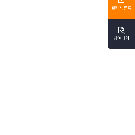
edit_square
챌린지 등록
quick_reference_all
참여내역