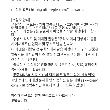
(수상작 확인)
http://cultureple.com/?c=awards
[수상자 안내]
- 당선작 리워드는 <썸머 필름을 타고!> CGV 예매권 2매 + <썸
머 필름을 타고!> 포스터(A3) 1종 랜덤 발송입니다.
- 포스터 배송은 7월 말일까지 배송을 시작할 예정이라고 합니
다.
- 수상자 리워드 및 예매권 발송은 '주최사'에서 진행하며 출품
시 기재해주신 연락처 및 주소로 발송 됩니다.
(예매권은 개봉일 전 주최사에서 발송 예정이며, 리워드 경품은
발송되는 데 시간이 다소 걸릴 수 있으므로 여유를 가지고 기다
려주시기 바랍니다)
- 출품작 및 수상작은 영화 마케팅 용도로 전시, SNS, 홈페이지
등에 소개될 수 있습니다.
-
종종 MMS 메시지 수신이 되지 않은 경우가 있어 '개봉일'이
지난 후에도 예매권 문자를 받지 못하신 분은 메일 ask@toary.
com 으로 연락주시면 빠르게 회신드리도록 하겠습니다.
참여해주신 모든 분께 진심으로 감사드립니다.
고맙습니다.