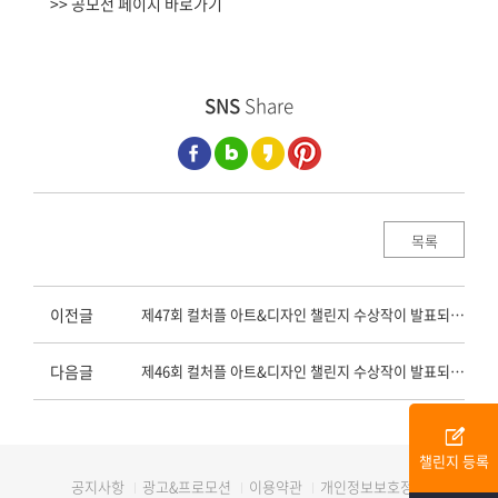
>> 공모전 페이지 바로가기
SNS
Share
목록
이전글
제47회 컬처플 아트&디자인 챌린지 수상작이 발표되었습니다.
다음글
제46회 컬처플 아트&디자인 챌린지 수상작이 발표되었습니다.
edit_square
챌린지 등록
광고&프로모션
이용약관
개인정보보호정책
공지사항