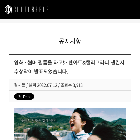
본문바로가기
공지사항
영화 <썸머 필름을 타고!> 팬아트&캘리그라피 챌린지
수상작이 발표되었습니다.
컬처플
/
날짜
2022.07.12 /
조회수
3,913