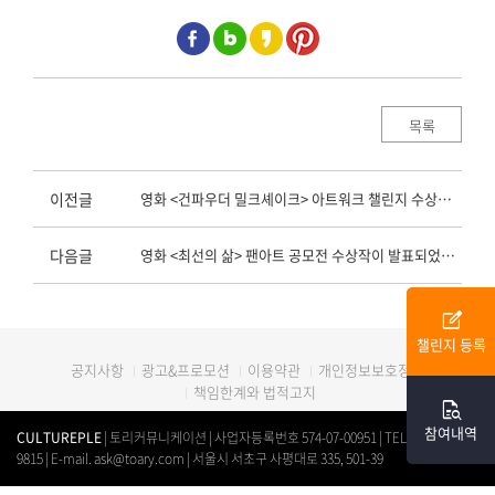
목록
이전글
영화 <건파우더 밀크셰이크> 아트워크 챌린지 수상작이 발표되었습니다.
다음글
영화 <최선의 삶> 팬아트 공모전 수상작이 발표되었습니다.
edit_square
챌린지 등록
광고&프로모션
이용약관
개인정보보호정책
공지사항
책임한계와 법적고지
quick_reference_all
참여내역
CULTUREPLE
| 토리커뮤니케이션 | 사업자등록번호 574-07-00951 | TEL. 0507-1312-
9815 | E-mail. ask@toary.com | 서울시 서초구 사평대로 335, 501-39