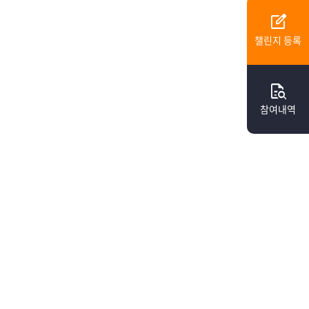
edit_square
챌린지 등록
quick_reference_all
참여내역