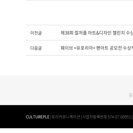
제38회 컬처플 아트&디자인 챌린지 수
이전글
웨이브 <유포리아> 팬아트 공모전 수상
다음글
공
CULTUREPLE
| 토리커뮤니케이션 | 사업자등록번호 574-07-00951 | TEL.