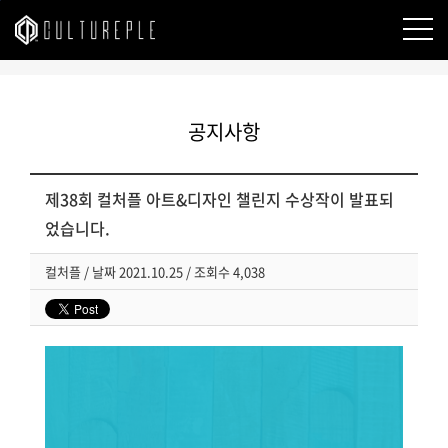
본문바로가기
공지사항
제38회 컬처플 아트&디자인 챌린지 수상작이 발표되
었습니다.
컬처플
/
날짜
2021.10.25 /
조회수
4,038