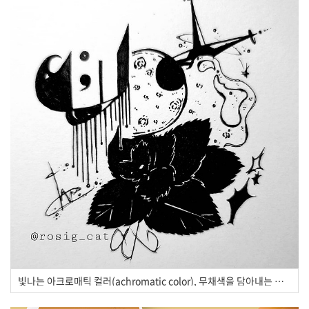
빛나는 아크로매틱 컬러(achromatic color), 무채색을 담아내는 김현