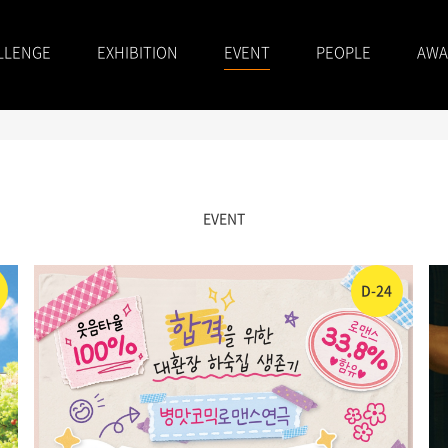
LLENGE
EXHIBITION
EVENT
PEOPLE
AWA
EVENT
D-24