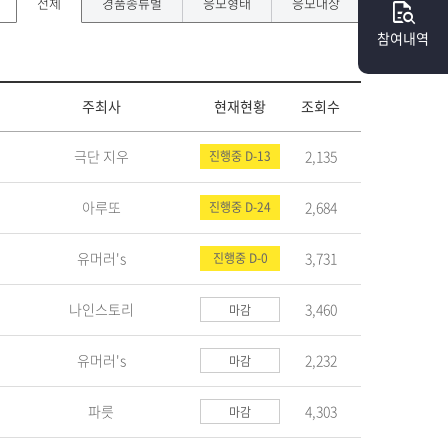
전체
경품종류별
응모형태
응모대상
quick_reference_all
참여내역
주최사
현재현황
조회수
극단 지우
2,135
진행중 D-13
아루또
2,684
진행중 D-24
유머러's
3,731
진행중 D-0
나인스토리
3,460
마감
유머러's
2,232
마감
파릇
4,303
마감