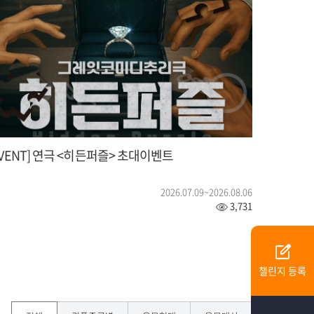
EVENT] 연극 <히든퍼즐> 초대이벤트
2026.07.09~2026.08.06
3,731
edit_square
챌린지 등록