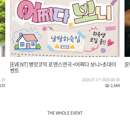
트
[EVENT] 병맛코믹 로맨스연극 <어쩌다 보니>초대이
[
벤트
.19
2026.07.17~2026.08.30
135
2,684
THE WHOLE EVENT