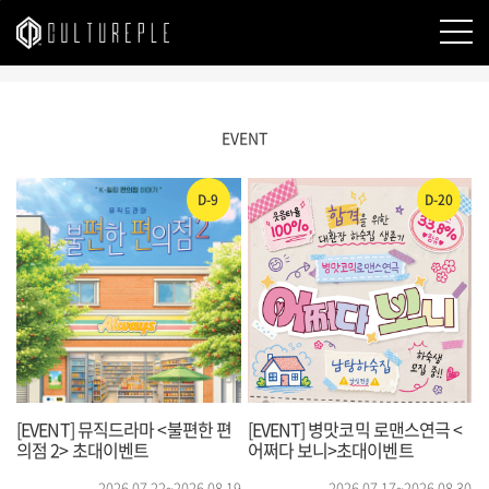
본문바로가기
EVENT
D-9
D-20
[EVENT] 뮤직드라마 <불편한 편
[EVENT] 병맛코믹 로맨스연극 <
의점 2> 초대이벤트
어쩌다 보니>초대이벤트
2026.07.22~2026.08.19
2026.07.17~2026.08.30