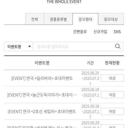
THE WHOLE EVENT
전체
경품종류별
응모형태
응모대상
간편응모
신규가입
SNS
이벤트명
현재현황
기간
2025.06.25
[EVENT] 연극 <딜리버리> 초대이벤트
~2025.07.2
마감
7
2025.06.19
[EVENT] 연극 <늘근도둑이야기> 초대이벤트
~2025.07.1
마감
7
2025.06.18
[EVENT] 연극 <2호선 세입자> 초대이벤트
~2025.07.1
마감
7
2025.05.23
[EVENT] 뮤지컬 <세상에 없는 이 노래가> 초대이벤트
~2025.06.0