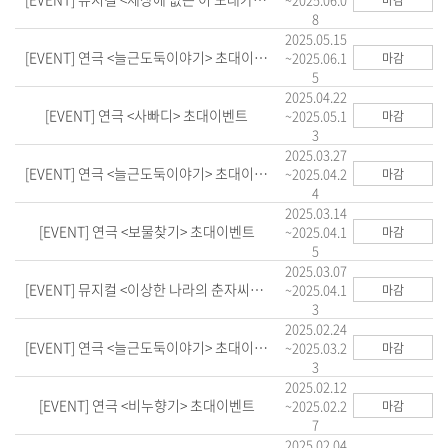
마감
8
2025.05.15
[EVENT] 연극 <늘근도둑이야기> 초대이벤트
~2025.06.1
마감
5
2025.04.22
[EVENT] 연극 <사빠디> 초대이벤트
~2025.05.1
마감
3
2025.03.27
[EVENT] 연극 <늘근도둑이야기> 초대이벤트
~2025.04.2
마감
4
2025.03.14
[EVENT] 연극 <보물찾기> 초대이벤트
~2025.04.1
마감
5
2025.03.07
[EVENT] 뮤지컬 <이상한 나라의 춘자씨> 초대이벤트
~2025.04.1
마감
3
2025.02.24
[EVENT] 연극 <늘근도둑이야기> 초대이벤트
~2025.03.2
마감
3
2025.02.12
[EVENT] 연극 <비누향기> 초대이벤트
~2025.02.2
마감
7
2025.02.04